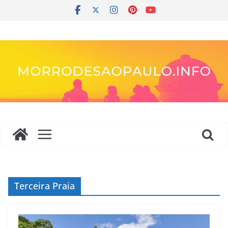
Pular
para
o
conteúdo
Terceira Praia