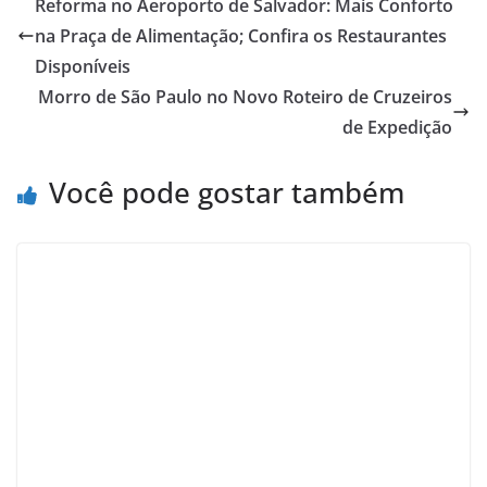
Reforma no Aeroporto de Salvador: Mais Conforto
na Praça de Alimentação; Confira os Restaurantes
b
g
a
s
s
e
e
Disponíveis
o
r
d
A
k
r
Morro de São Paulo no Novo Roteiro de Cruzeiros
o
a
s
p
y
e
de Expedição
k
m
p
s
t
Você pode gostar também