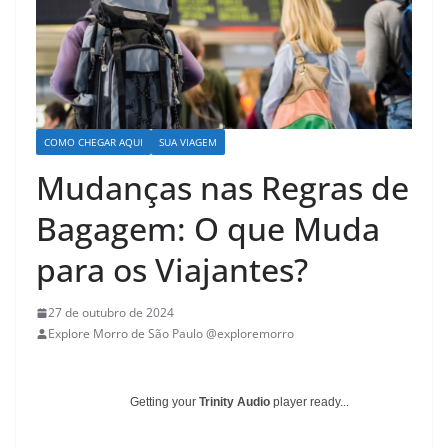
COMO CHEGAR AQUI
SUA VIAGEM
Mudanças nas Regras de
Bagagem: O que Muda
para os Viajantes?
27 de outubro de 2024
Explore Morro de São Paulo @exploremorro
Getting your
Trinity Audio
player ready...