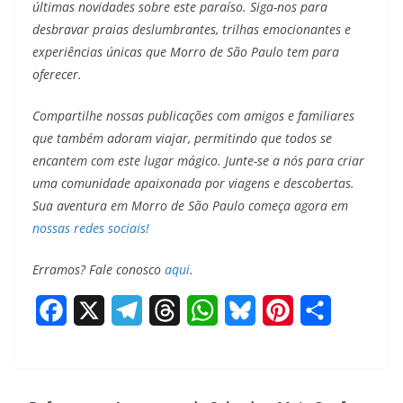
últimas novidades sobre este paraíso. Siga-nos para
desbravar praias deslumbrantes, trilhas emocionantes e
experiências únicas que Morro de São Paulo tem para
oferecer.
Compartilhe nossas publicações com amigos e familiares
que também adoram viajar, permitindo que todos se
encantem com este lugar mágico. Junte-se a nós para criar
uma comunidade apaixonada por viagens e descobertas.
Sua aventura em Morro de São Paulo começa agora em
nossas redes sociais!
Erramos? Fale conosco
aqui
.
F
X
T
T
W
B
P
S
a
e
h
h
l
i
h
c
l
r
a
u
n
a
e
e
e
t
e
t
r