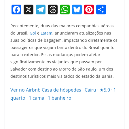
F
X
T
T
W
B
P
S
a
e
h
h
l
i
h
Recentemente, duas das maiores companhias aéreas
c
l
r
a
u
n
a
do Brasil,
Gol
e
Latam
, anunciaram atualizações nas
e
e
e
t
e
t
r
suas políticas de bagagem, impactando diretamente os
passageiros que viajam tanto dentro do Brasil quanto
b
g
a
s
s
e
e
para o exterior. Essas mudanças podem afetar
o
r
d
A
k
r
significativamente os viajantes que passam por
o
a
s
p
y
e
Salvador com destino ao Morro de São Paulo, um dos
destinos turísticos mais visitados do estado da Bahia.
k
m
p
s
t
Ver no Airbnb
Casa de hóspedes · Cairu · ★5,0 · 1
quarto · 1 cama · 1 banheiro