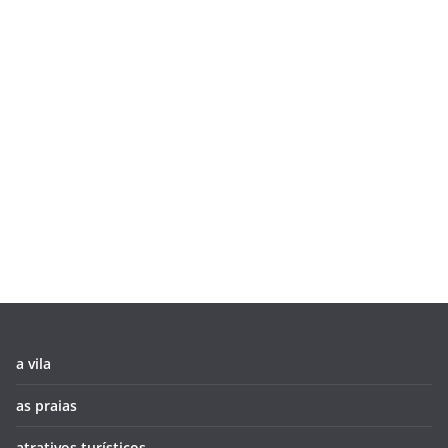
a vila
as praias
atrativos turísticos