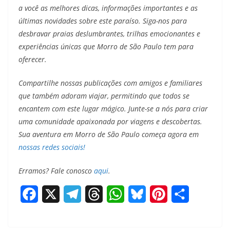
a você as melhores dicas, informações importantes e as
últimas novidades sobre este paraíso. Siga-nos para
desbravar praias deslumbrantes, trilhas emocionantes e
experiências únicas que Morro de São Paulo tem para
oferecer.
Compartilhe nossas publicações com amigos e familiares
que também adoram viajar, permitindo que todos se
encantem com este lugar mágico. Junte-se a nós para criar
uma comunidade apaixonada por viagens e descobertas.
Sua aventura em Morro de São Paulo começa agora em
nossas redes sociais!
Erramos? Fale conosco
aqui
.
F
X
T
T
W
B
P
S
a
e
h
h
l
i
h
c
l
r
a
u
n
a