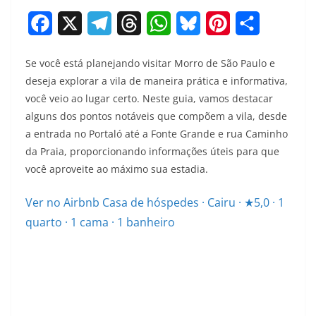
F
X
T
T
W
B
P
S
a
e
h
h
l
i
h
Se você está planejando visitar Morro de São Paulo e
c
l
r
a
u
n
a
deseja explorar a vila de maneira prática e informativa,
e
e
e
t
e
t
r
você veio ao lugar certo. Neste guia, vamos destacar
alguns dos pontos notáveis que compõem a vila, desde
b
g
a
s
s
e
e
a entrada no Portaló até a Fonte Grande e rua Caminho
o
r
d
A
k
r
da Praia, proporcionando informações úteis para que
o
a
s
p
y
e
você aproveite ao máximo sua estadia.
k
m
p
s
Ver no Airbnb
Casa de hóspedes · Cairu · ★5,0 · 1
t
quarto · 1 cama · 1 banheiro