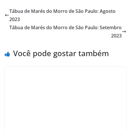
e
e
e
t
e
t
r
Tábua de Marés do Morro de São Paulo: Agosto
2023
b
g
a
s
s
e
e
Tábua de Marés do Morro de São Paulo: Setembro
o
r
d
A
k
r
2023
o
a
s
p
y
e
k
m
p
s
Você pode gostar também
t