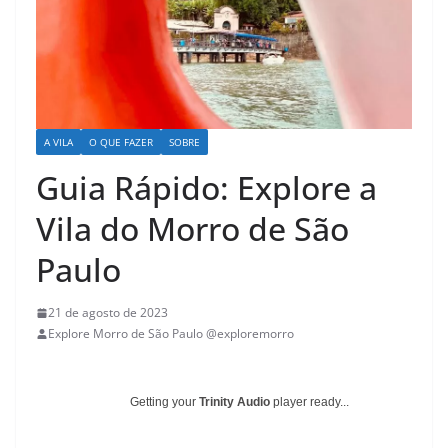
A VILA
O QUE FAZER
SOBRE
Guia Rápido: Explore a
Vila do Morro de São
Paulo
21 de agosto de 2023
Explore Morro de São Paulo @exploremorro
Getting your
Trinity Audio
player ready...