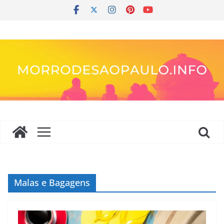
Pular
para
o
conteúdo
Malas e Bagagens