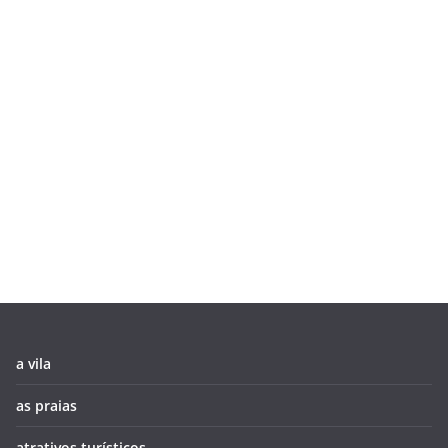
a vila
as praias
atrativos turísticos