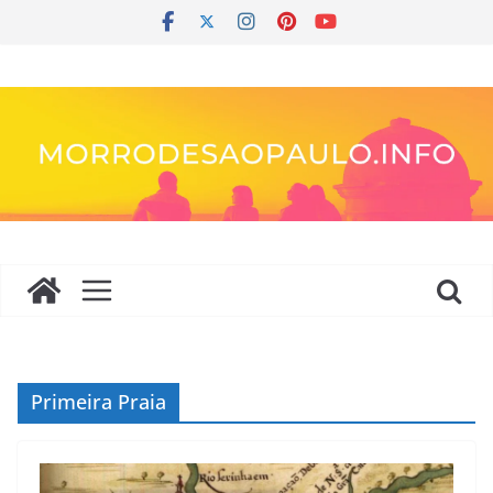
Pular
para
o
conteúdo
Primeira Praia