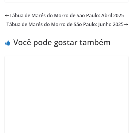
c
l
r
a
u
n
a
e
e
e
t
e
t
r
Tábua de Marés do Morro de São Paulo: Abril 2025
b
g
a
s
s
e
e
Tábua de Marés do Morro de São Paulo: Junho 2025
o
r
d
A
k
r
Você pode gostar também
o
a
s
p
y
e
k
m
p
s
t