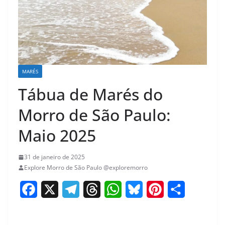
MARÉS
Tábua de Marés do
Morro de São Paulo:
Maio 2025
31 de janeiro de 2025
Explore Morro de São Paulo @exploremorro
F
X
T
T
W
B
P
S
a
e
h
h
l
i
h
c
l
r
a
u
n
a