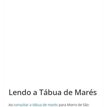
e
e
e
t
e
t
r
b
g
a
s
s
e
e
o
r
d
A
k
r
o
a
s
p
y
e
k
m
p
s
t
Lendo a Tábua de Marés
Ao
consultar a tábua de marés
para Morro de São