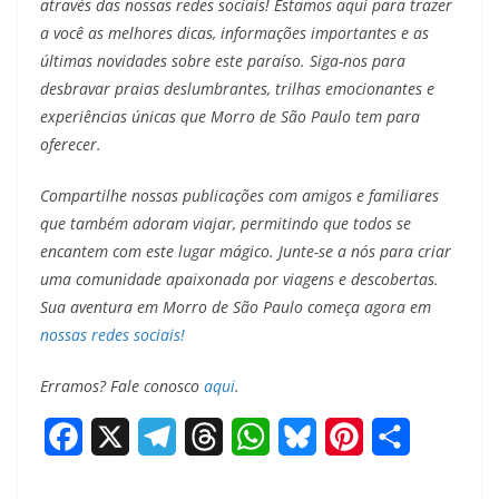
através das nossas redes sociais! Estamos aqui para trazer
a você as melhores dicas, informações importantes e as
últimas novidades sobre este paraíso. Siga-nos para
desbravar praias deslumbrantes, trilhas emocionantes e
experiências únicas que Morro de São Paulo tem para
oferecer.
Compartilhe nossas publicações com amigos e familiares
que também adoram viajar, permitindo que todos se
encantem com este lugar mágico. Junte-se a nós para criar
uma comunidade apaixonada por viagens e descobertas.
Sua aventura em Morro de São Paulo começa agora em
nossas redes sociais!
Erramos? Fale conosco
aqui
.
F
X
T
T
W
B
P
S
a
e
h
h
l
i
h