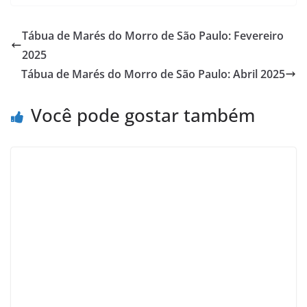
c
l
r
a
u
n
a
e
e
e
t
e
t
r
Tábua de Marés do Morro de São Paulo: Fevereiro
2025
b
g
a
s
s
e
e
Tábua de Marés do Morro de São Paulo: Abril 2025
o
r
d
A
k
r
o
a
s
p
y
e
Você pode gostar também
k
m
p
s
t