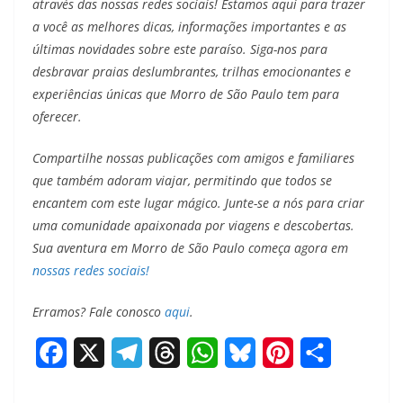
através das nossas redes sociais! Estamos aqui para trazer
a você as melhores dicas, informações importantes e as
últimas novidades sobre este paraíso. Siga-nos para
desbravar praias deslumbrantes, trilhas emocionantes e
experiências únicas que Morro de São Paulo tem para
oferecer.
Compartilhe nossas publicações com amigos e familiares
que também adoram viajar, permitindo que todos se
encantem com este lugar mágico. Junte-se a nós para criar
uma comunidade apaixonada por viagens e descobertas.
Sua aventura em Morro de São Paulo começa agora em
nossas redes sociais!
Erramos? Fale conosco
aqui
.
F
X
T
T
W
B
P
S
a
e
h
h
l
i
h