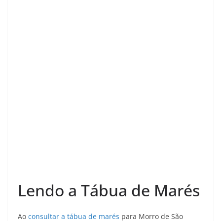
e
e
e
t
e
t
r
b
g
a
s
s
e
e
o
r
d
A
k
r
o
a
s
p
y
e
k
m
p
s
t
Lendo a Tábua de Marés
Ao
consultar a tábua de marés
para Morro de São