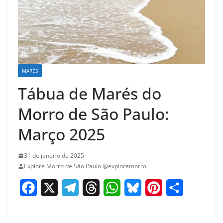
MARÉS
Tábua de Marés do
Morro de São Paulo:
Março 2025
31 de janeiro de 2025
Explore Morro de São Paulo @exploremorro
F
X
T
T
W
B
P
S
a
e
h
h
l
i
h
c
l
r
a
u
n
a