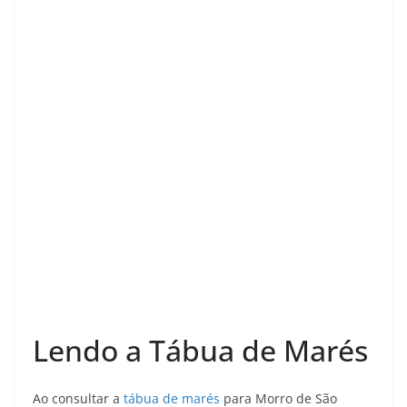
e
e
e
t
e
t
r
b
g
a
s
s
e
e
o
r
d
A
k
r
o
a
s
p
y
e
k
m
p
s
t
Lendo a Tábua de Marés
Ao consultar a
tábua de marés
para Morro de São