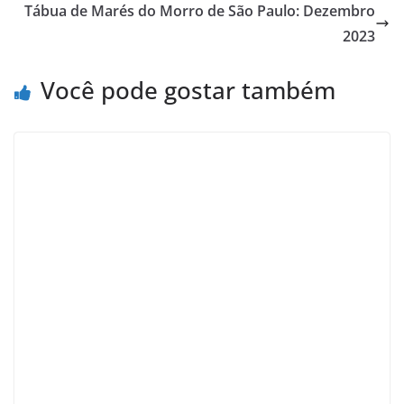
Tábua de Marés do Morro de São Paulo: Dezembro
o
r
d
A
k
r
2023
o
a
s
p
y
e
k
m
p
s
Você pode gostar também
t