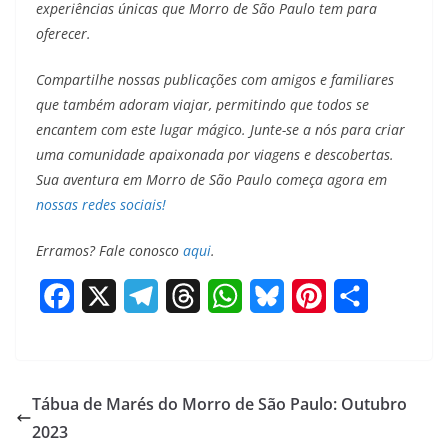
experiências únicas que Morro de São Paulo tem para
oferecer.
Compartilhe nossas publicações com amigos e familiares
que também adoram viajar, permitindo que todos se
encantem com este lugar mágico. Junte-se a nós para criar
uma comunidade apaixonada por viagens e descobertas.
Sua aventura em Morro de São Paulo começa agora em
nossas redes sociais!
Erramos? Fale conosco
aqui
.
F
X
T
T
W
B
P
S
a
e
h
h
l
i
h
c
l
r
a
u
n
a
e
e
e
t
e
t
r
Tábua de Marés do Morro de São Paulo: Outubro
2023
b
g
a
s
s
e
e